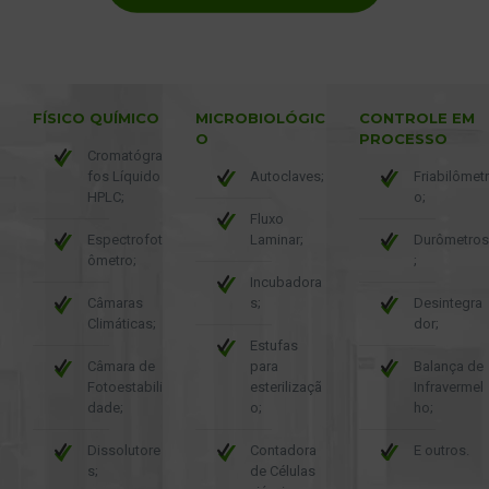
FÍSICO QUÍMICO
MICROBIOLÓGIC
CONTROLE EM
O
PROCESSO
Cromatógra
fos Líquido
Autoclaves;
Friabilômetr
HPLC;
o;
Fluxo
Espectrofot
Laminar;
Durômetros
ômetro;
;
Incubadora
Câmaras
s;
Desintegra
Climáticas;
dor;
Estufas
Câmara de
para
Balança de
Fotoestabili
esterilizaçã
Infravermel
dade;
o;
ho;
Dissolutore
Contadora
E outros.
s;
de Células