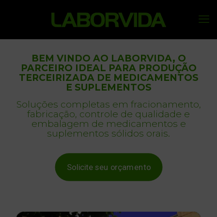
BEM VINDO AO LABORVIDA, O
PARCEIRO IDEAL PARA PRODUÇÃO
TERCEIRIZADA DE MEDICAMENTOS
E SUPLEMENTOS
Soluções completas em fracionamento,
fabricação, controle de qualidade e
embalagem de medicamentos e
suplementos sólidos orais.
Solicite seu orçamento